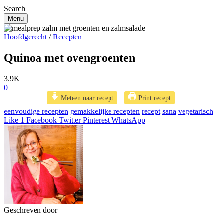
Search
Menu
Hoofdgerecht
/
Recepten
Quinoa met ovengroenten
3.9K
0
Meteen naar recept
Print recept
eenvoudige recepten
gemakkelijke recepten
recept
sana
vegetarisch
Like
1
Facebook
Twitter
Pinterest
WhatsApp
Geschreven door