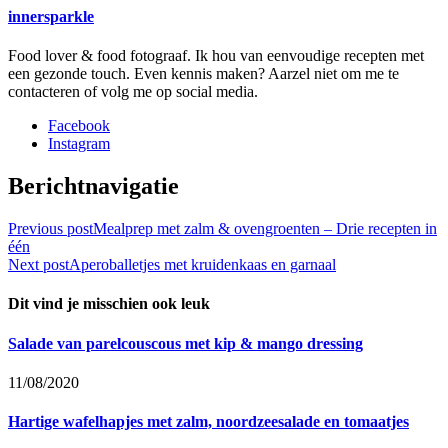
innersparkle
Food lover & food fotograaf. Ik hou van eenvoudige recepten met
een gezonde touch. Even kennis maken? Aarzel niet om me te
contacteren of volg me op social media.
Facebook
Instagram
Berichtnavigatie
Previous post
Mealprep met zalm & ovengroenten – Drie recepten in
één
Next post
Aperoballetjes met kruidenkaas en garnaal
Dit vind je misschien ook leuk
Salade van parelcouscous met kip & mango dressing
11/08/2020
Hartige wafelhapjes met zalm, noordzeesalade en tomaatjes