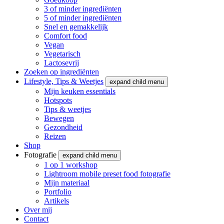
3 of minder ingrediënten
5 of minder ingrediënten
Snel en gemakkelijk
Comfort food
Vegan
Vegetarisch
Lactosevrij
Zoeken op ingrediënten
Lifestyle, Tips & Weetjes
expand child menu
Mijn keuken essentials
Hotspots
Tips & weetjes
Bewegen
Gezondheid
Reizen
Shop
Fotografie
expand child menu
1 op 1 workshop
Lightroom mobile preset food fotografie
Mijn materiaal
Portfolio
Artikels
Over mij
Contact