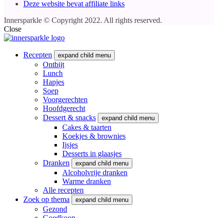
Deze website bevat affiliate links
Innersparkle © Copyright 2022. All rights reserved.
Close
Recepten
expand child menu
Ontbijt
Lunch
Hapjes
Soep
Voorgerechten
Hoofdgerecht
Dessert & snacks
expand child menu
Cakes & taarten
Koekjes & brownies
Ijsjes
Desserts in glaasjes
Dranken
expand child menu
Alcoholvrije dranken
Warme dranken
Alle recepten
Zoek op thema
expand child menu
Gezond
Goedkoop