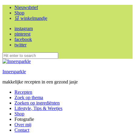
Nieuwsbrief
Shop
🛒 winkelmandje
instagram
pinterest
facebook
twitter
Innersparkle
makkelijke recepten in een gezond jasje
Recepten
Zoek op thema
Zoeken op ingrediënten
Lifestyle, Tips & Weetjes
Shop
Fotografie
Over mij
Contact