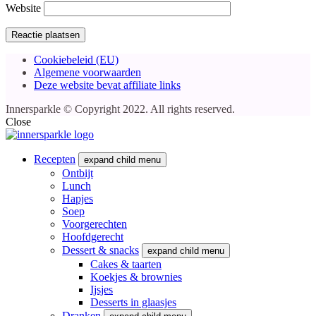
Website
Cookiebeleid (EU)
Algemene voorwaarden
Deze website bevat affiliate links
Innersparkle © Copyright 2022. All rights reserved.
Close
Recepten
expand child menu
Ontbijt
Lunch
Hapjes
Soep
Voorgerechten
Hoofdgerecht
Dessert & snacks
expand child menu
Cakes & taarten
Koekjes & brownies
Ijsjes
Desserts in glaasjes
Dranken