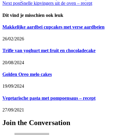
Next post
Snelle kipvingers uit de oven – recept
Dit vind je misschien ook leuk
Makkelijke aardbei cupcakes met verse aardbeien
26/02/2026
Trifle van yoghurt met fruit en chocoladecake
20/08/2024
Golden Oreo melo cakes
19/09/2024
Vegetarische pasta met pompoensaus – recept
27/09/2021
Join the Conversation